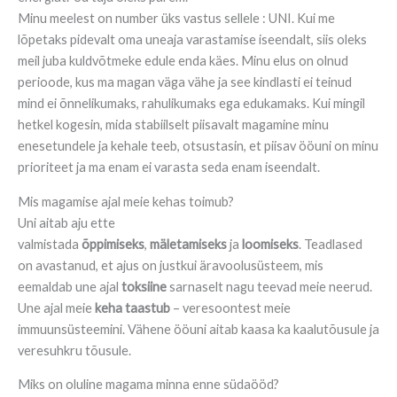
Minu meelest on number üks vastus sellele : UNI. Kui me
lõpetaks pidevalt oma uneaja varastamise iseendalt, siis oleks
meil juba kuldvõtmeke edule enda käes. Minu elus on olnud
perioode, kus ma magan väga vähe ja see kindlasti ei teinud
mind ei õnnelikumaks, rahulikumaks ega edukamaks. Kui mingil
hetkel kogesin, mida stabiilselt piisavalt magamine minu
enesetundele ja kehale teeb, otsustasin, et piisav ööuni on minu
prioriteet ja ma enam ei varasta seda enam iseendalt.
Mis magamise ajal meie kehas toimub?
Uni aitab aju ette
valmistada
õppimiseks
,
mäletamiseks
ja
loomiseks
. Teadlased
on avastanud, et ajus on justkui äravoolusüsteem, mis
eemaldab une ajal
toksiine
sarnaselt nagu teevad meie neerud.
Une ajal meie
keha taastub
– veresoontest meie
immuunsüsteemini. Vähene ööuni aitab kaasa ka kaalutõusule ja
veresuhkru tõusule.
Miks on oluline magama minna enne südaööd?