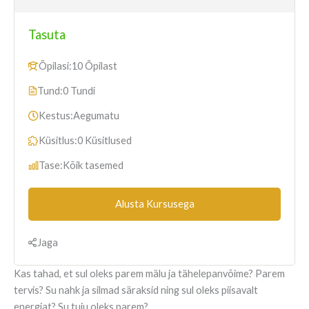
Tasuta
Õpilasi:
10 Õpilast
Tund:
0 Tundi
Kestus:
Aegumatu
Küsitlus:
0 Küsitlused
Tase:
Kõik tasemed
Alusta Kursusega
Jaga
Kas tahad, et sul oleks parem mälu ja tähelepanvõime? Parem
tervis? Su nahk ja silmad säraksid ning sul oleks piisavalt
energiat? Su tuju oleks parem?