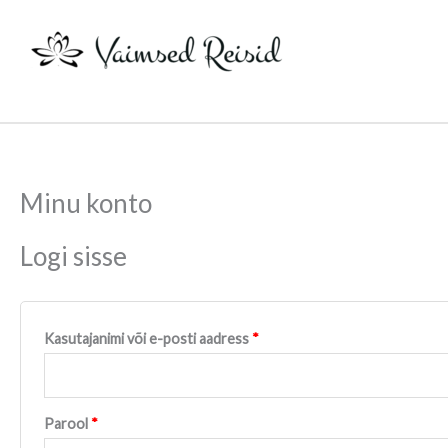
Skip
to
content
Minu konto
Nõutud
Nõutud
Logi sisse
Kasutajanimi või e-posti aadress
*
Parool
*