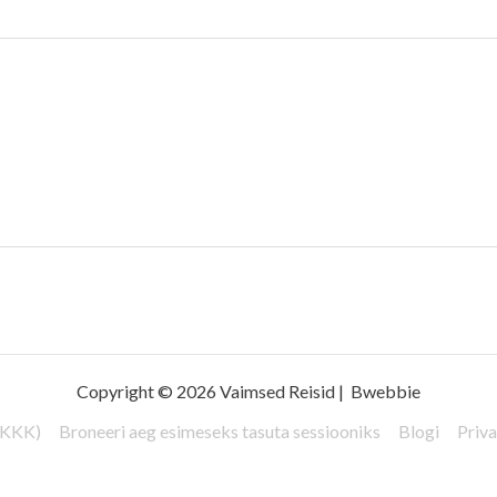
Copyright © 2026 Vaimsed Reisid |
Bwebbie
(KKK)
Broneeri aeg esimeseks tasuta sessiooniks
Blogi
Priva