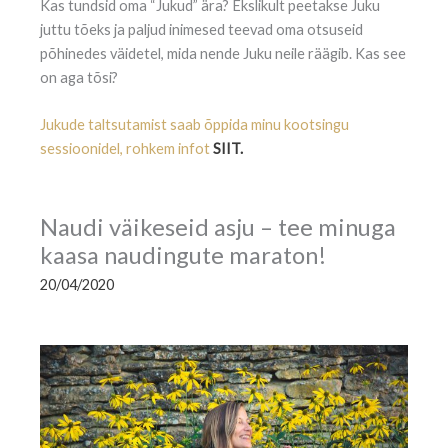
Kas tundsid oma “Jukud” ära? Ekslikult peetakse Juku
juttu tõeks ja paljud inimesed teevad oma otsuseid
põhinedes väidetel, mida nende Juku neile räägib. Kas see
on aga tõsi?
Jukude taltsutamist saab õppida minu kootsingu
sessioonidel, rohkem infot
SIIT.
Naudi väikeseid asju – tee minuga
kaasa naudingute maraton!
20/04/2020