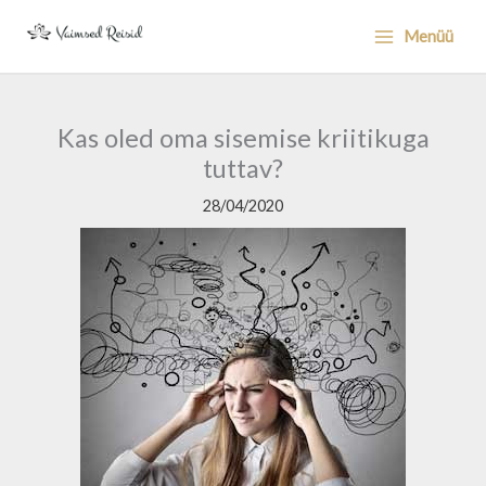
Skip
Menüü
to
content
Kas oled oma sisemise kriitikuga
tuttav?
28/04/2020