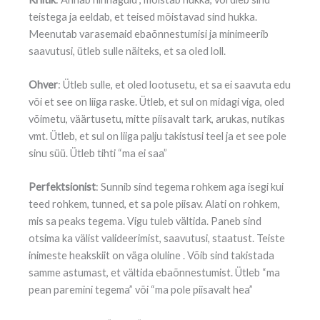
teistega ja eeldab, et teised mõistavad sind hukka.
Meenutab varasemaid ebaõnnestumisi ja minimeerib
saavutusi, ütleb sulle näiteks, et sa oled loll.
Ohver
: Ütleb sulle, et oled lootusetu, et sa ei saavuta edu
või et see on liiga raske. Ütleb, et sul on midagi viga, oled
võimetu, väärtusetu, mitte piisavalt tark, arukas, nutikas
vmt. Ütleb, et sul on liiga palju takistusi teel ja et see pole
sinu süü. Ütleb tihti “ma ei saa”
Perfektsionist
: Sunnib sind tegema rohkem aga isegi kui
teed rohkem, tunned, et sa pole piisav. Alati on rohkem,
mis sa peaks tegema. Vigu tuleb vältida. Paneb sind
otsima ka välist valideerimist, saavutusi, staatust. Teiste
inimeste heakskiit on väga oluline . Võib sind takistada
samme astumast, et vältida ebaõnnestumist. Ütleb “ma
pean paremini tegema” või “ma pole piisavalt hea”