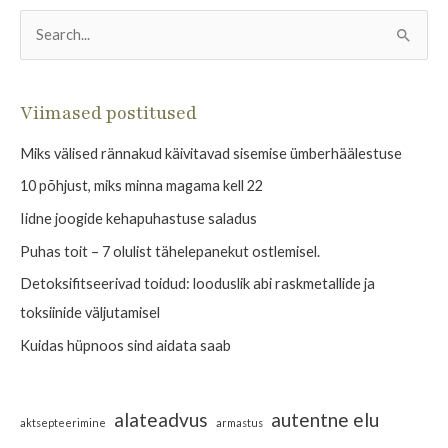
Ma ei hakka siinkohal üle kordama, et söö tervislikult,
maga piisavalt, liigu piisavalt, pese käsi, söö c-vitamiini,
see kõik on ilmselt iseenesest mõistetav igale endast ja
oma tervisest lugupidavale inimesele.