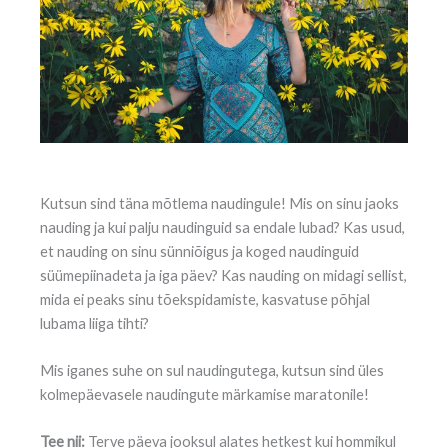
Kutsun sind täna mõtlema naudingule! Mis on sinu jaoks
nauding ja kui palju naudinguid sa endale lubad? Kas usud,
et nauding on sinu sünniõigus ja koged naudinguid
süümepiinadeta ja iga päev? Kas nauding on midagi sellist,
mida ei peaks sinu tõekspidamiste, kasvatuse põhjal
lubama liiga tihti?
Mis iganes suhe on sul naudingutega, kutsun sind üles
kolmepäevasele naudingute märkamise maratonile!
Tee nii:
Terve päeva jooksul alates hetkest kui hommikul