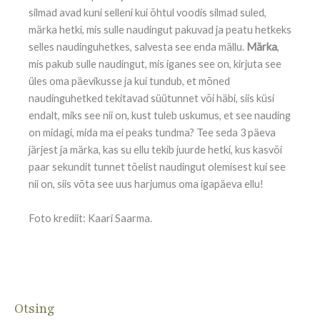
silmad avad kuni selleni kui õhtul voodis silmad suled,
märka hetki, mis sulle naudingut pakuvad ja peatu hetkeks
selles naudinguhetkes, salvesta see enda mällu.
Märka
,
mis pakub sulle naudingut, mis iganes see on, kirjuta see
üles oma päevikusse ja kui tundub, et mõned
naudinguhetked tekitavad süütunnet või häbi, siis küsi
endalt, miks see nii on, kust tuleb uskumus, et see nauding
on midagi, mida ma ei peaks tundma? Tee seda 3 päeva
järjest ja märka, kas su ellu tekib juurde hetki, kus kasvõi
paar sekundit tunnet tõelist naudingut olemisest kui see
nii on, siis võta see uus harjumus oma igapäeva ellu!
Foto krediit: Kaari Saarma.
Lisanipid, kuidas oma keha
vastupanuvõimet viirustele tõsta
23/03/2020