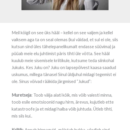
Meil kõigil on see üks hääl – kellel on see valjem ja kellel
vaiksem aga ta on seal olemas (kui väidad, et sul ei ole, siis
kutsun sind üles tähelepanelikumalt endasse süüvima) ja
püüab meie elu juhtimist päris tihti üle võtta. See hääl
kuulub meie sisemisele kriitikule, kutsume teda siinkohal
Jukuks.
Kes Juku on? Juku on lapsepõlvest kaasa saadud
uskumus, millega tänasel Sinul üldjuhul midagi tegemist ei
ole. Sinus võivad rääkida järgmised “Jukud”:
Muretseja
: Toob välja alati kõik, mis võib valesti minna,
toob esile emotsioonid nagu hirm, ärevus, kujutleb ette
katastroofe ja et midagi halba võib juhtuda. Ütleb tihti,
mis siis kui..
Kriitik
: Annab hinnaguid , mõistab hukka, võrdleb sind