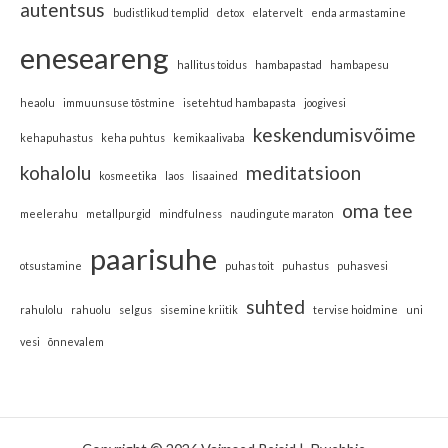
Jagan siin aga mõned jooga traditsioonist pärinevad
nipid, mis igal viiruste kõrgperioodil kasuks tulevad.
Jalaneti. Jalaneti on üks hommikustest kriyadest
ehk puhastustehnikatest, mis aitab eemaldada
lima. Jalaneti jaoks oleks hea omada neti poti –
väikest kannukest, millega on mugav soolaga
segatud vett oma ninasõõrmetesse valada. Lisa
200-250ml toasoojale veele 1tl soola (soovitavalt
himaalaja soola). Kummardu kraanikausi kohale
kallutades pead ühele küljele nii, et üks sõõrmetest
on üleval pool ning vala kannust vett ühte
sõõrmesse ja lase sel väljuda teisest sõõrmest.
Seejärel vaheta pooli. Gripi perioodil on soovitav
seda teha mitu korda päevas.