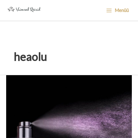
Skip
Menüü
to
content
heaolu