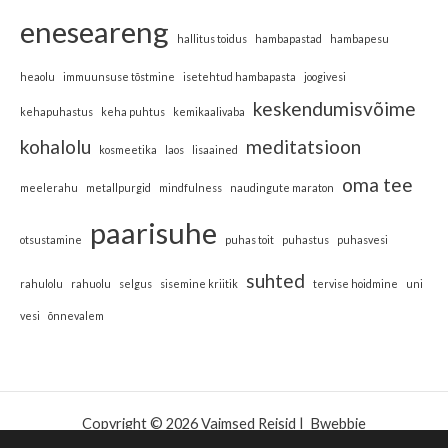
eneseareng
hallitus toidus
hambapastad
hambapesu
heaolu
immuunsuse tõstmine
isetehtud hambapasta
joogivesi
keskendumisvõime
kehapuhastus
keha puhtus
kemikaalivaba
kohalolu
meditatsioon
kosmeetika
laos
lisaained
oma tee
meelerahu
metallpurgid
mindfulness
naudingute maraton
paarisuhe
otsustamine
puhas toit
puhastus
puhasvesi
suhted
rahulolu
rahuolu
selgus
sisemine kriitik
tervise hoidmine
uni
vesi
õnnevalem
Copyright © 2026 Vaimsed Reisid |
Bwebbie