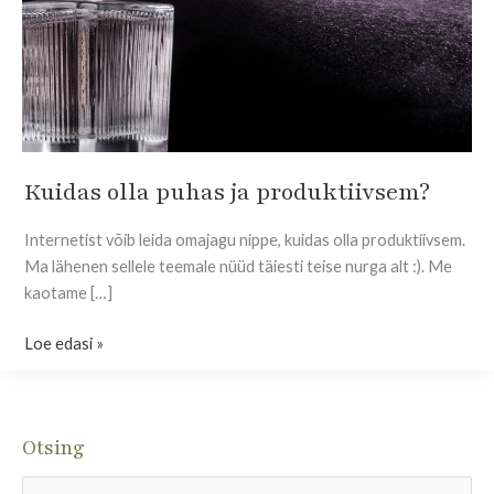
Kuidas olla puhas ja produktiivsem?
Kuidas
olla
Internetist võib leida omajagu nippe, kuidas olla produktiivsem.
puhas
Ma lähenen sellele teemale nüüd täiesti teise nurga alt :). Me
ja
kaotame […]
produktiivsem?
Loe edasi »
Otsing