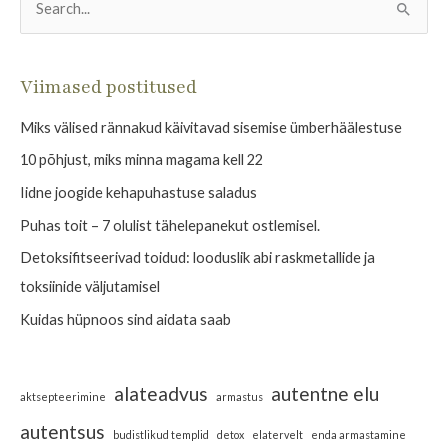
S
e
a
Viimased postitused
r
Miks välised rännakud käivitavad sisemise ümberhäälestuse
c
h
10 põhjust, miks minna magama kell 22
f
Iidne joogide kehapuhastuse saladus
o
Puhas toit – 7 olulist tähelepanekut ostlemisel.
r
Detoksifitseerivad toidud: looduslik abi raskmetallide ja
:
toksiinide väljutamisel
Kuidas hüpnoos sind aidata saab
alateadvus
autentne elu
aktsepteerimine
armastus
autentsus
budistlikud templid
detox
elatervelt
enda armastamine