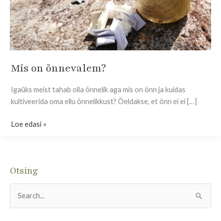
Mis on õnnevalem?
Mis
on
Igaüks meist tahab olla õnnelik aga mis on õnn ja kuidas
õnnevalem?
kultiveerida oma ellu õnnelikkust? Öeldakse, et õnn ei ei […]
Loe edasi »
Otsing
S
e