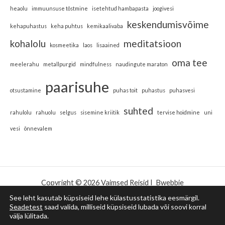
heaolu
immuunsuse tõstmine
isetehtud hambapasta
joogivesi
keskendumisvõime
kehapuhastus
keha puhtus
kemikaalivaba
kohalolu
meditatsioon
kosmeetika
laos
lisaained
oma tee
meelerahu
metallpurgid
mindfulness
naudingute maraton
paarisuhe
otsustamine
puhas toit
puhastus
puhasvesi
suhted
rahulolu
rahuolu
selgus
sisemine kriitik
tervise hoidmine
uni
vesi
õnnevalem
Copyright © 2026 Vaimsed Reisid |
Bwebbie
See leht kasutab küpsiseid lehe külastusstatistika eesmärgil.
Korduma Kippuvad Küsimused (KKK)
Seadetest
saad valida, milliseid küpsiseid lubada või soovi korral
Broneeri aeg esimeseks tasuta sessiooniks
välja lülitada.
Blogi