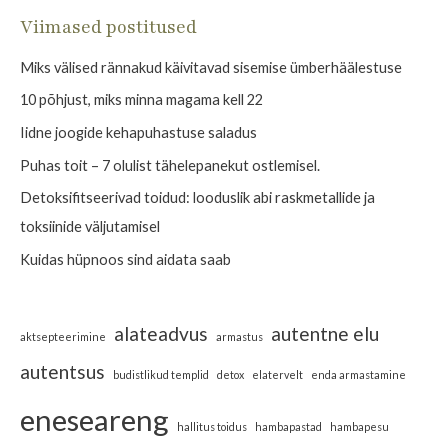
a
Viimased postitused
r
Miks välised rännakud käivitavad sisemise ümberhäälestuse
c
h
10 põhjust, miks minna magama kell 22
f
Iidne joogide kehapuhastuse saladus
o
Puhas toit – 7 olulist tähelepanekut ostlemisel.
r
Detoksifitseerivad toidud: looduslik abi raskmetallide ja
:
toksiinide väljutamisel
Kuidas hüpnoos sind aidata saab
alateadvus
autentne elu
aktsepteerimine
armastus
autentsus
budistlikud templid
detox
elatervelt
enda armastamine
eneseareng
hallitus toidus
hambapastad
hambapesu