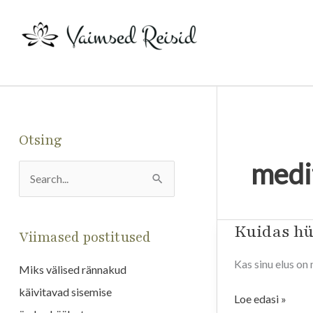
Skip
to
content
Otsing
medi
S
e
a
Kuidas hü
Kuidas
Viimased postitused
hüpnoos
r
Kas sinu elus on
sind
Miks välised rännakud
c
aidata
käivitavad sisemise
h
Loe edasi »
saab