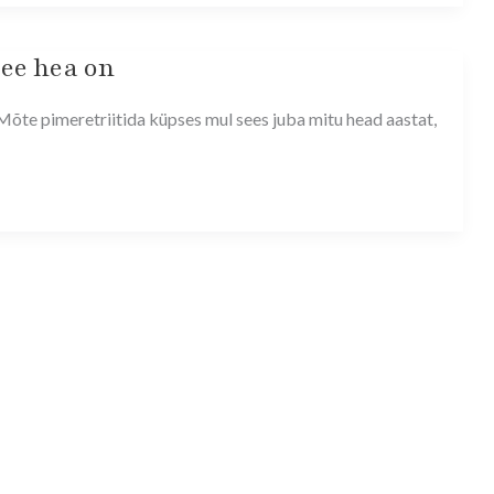
see hea on
l. Mõte pimeretriitida küpses mul sees juba mitu head aastat,