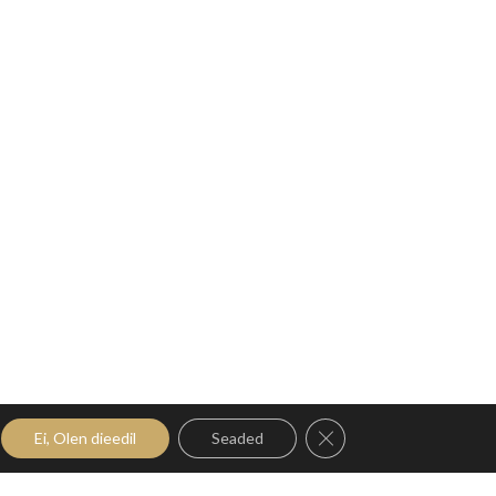
Close GDPR Cookie Ban
Ei, Olen dieedil
Seaded