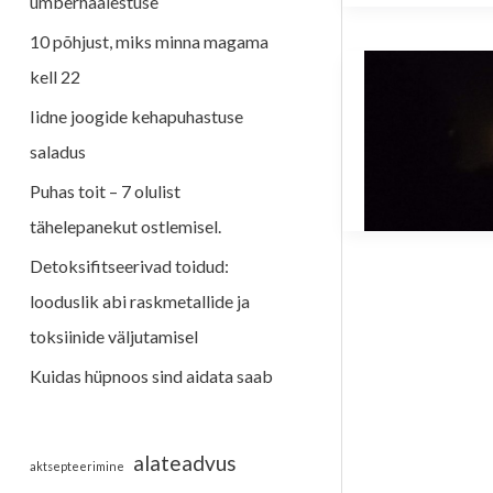
ümberhäälestuse
f
o
10 põhjust, miks minna magama
r
kell 22
:
Iidne joogide kehapuhastuse
saladus
Puhas toit – 7 olulist
tähelepanekut ostlemisel.
Detoksifitseerivad toidud:
looduslik abi raskmetallide ja
toksiinide väljutamisel
Kuidas hüpnoos sind aidata saab
alateadvus
aktsepteerimine