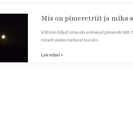
Mis on pimeretriit ja miks 
Mis
on
Viibisin hiljuti oma elu esimesel pimeretriidi
pimeretriit
nimelt alates hetkest kui üks
ja
miks
Loe edasi »
see
hea
on