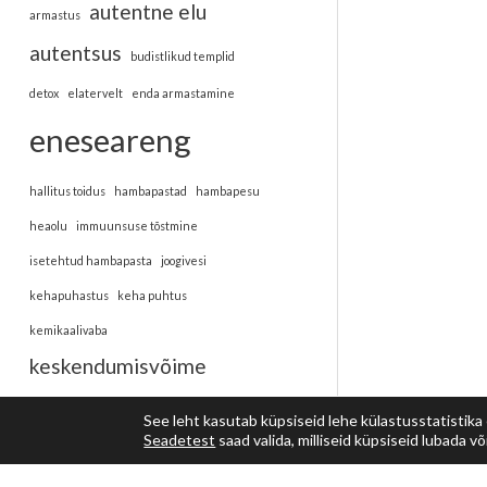
autentne elu
armastus
autentsus
budistlikud templid
detox
elatervelt
enda armastamine
eneseareng
hallitus toidus
hambapastad
hambapesu
heaolu
immuunsuse tõstmine
isetehtud hambapasta
joogivesi
kehapuhastus
keha puhtus
kemikaalivaba
keskendumisvõime
kohalolu
kosmeetika
laos
See leht kasutab küpsiseid lehe külastusstatistika
Seadetest
saad valida, milliseid küpsiseid lubada või 
meditatsioon
lisaained