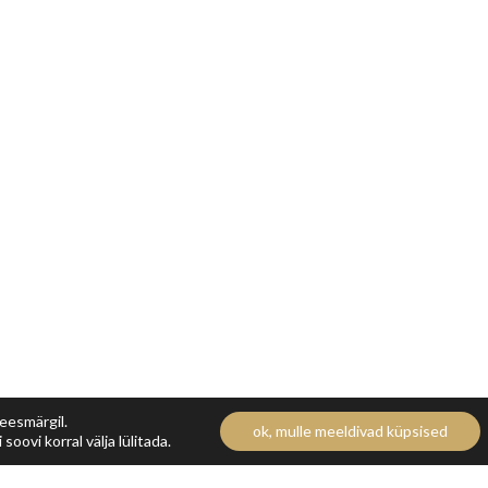
 eesmärgil.
ok, mulle meeldivad küpsised
soovi korral välja lülitada.