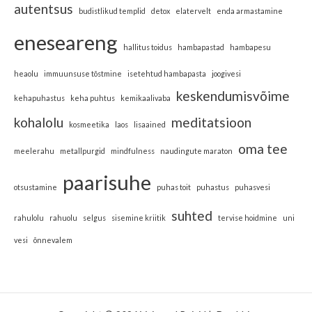
autentsus
budistlikud templid
detox
elatervelt
enda armastamine
eneseareng
hallitus toidus
hambapastad
hambapesu
heaolu
immuunsuse tõstmine
isetehtud hambapasta
joogivesi
keskendumisvõime
kehapuhastus
keha puhtus
kemikaalivaba
kohalolu
meditatsioon
kosmeetika
laos
lisaained
oma tee
meelerahu
metallpurgid
mindfulness
naudingute maraton
paarisuhe
otsustamine
puhas toit
puhastus
puhasvesi
suhted
rahulolu
rahuolu
selgus
sisemine kriitik
tervise hoidmine
uni
vesi
õnnevalem