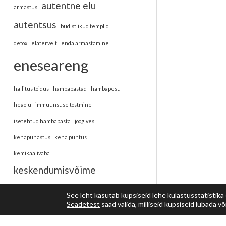
autentne elu
armastus
autentsus
budistlikud templid
detox
elatervelt
enda armastamine
eneseareng
hallitus toidus
hambapastad
hambapesu
heaolu
immuunsuse tõstmine
isetehtud hambapasta
joogivesi
kehapuhastus
keha puhtus
kemikaalivaba
keskendumisvõime
kohalolu
kosmeetika
laos
See leht kasutab küpsiseid lehe külastusstatistika
Seadetest
saad valida, milliseid küpsiseid lubada või 
meditatsioon
lisaained