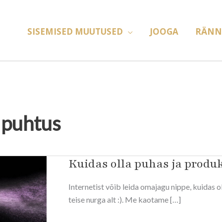
SISEMISED MUUTUSED
JOOGA
RÄNN
 puhtus
Kuidas olla puhas ja produ
Kuidas
olla
Internetist võib leida omajagu nippe, kuidas o
puhas
teise nurga alt :). Me kaotame […]
ja
produktiivsem?