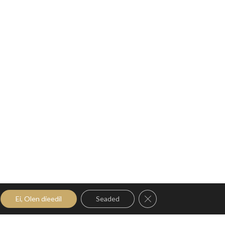
Close GDPR Cookie Ban
Ei, Olen dieedil
Seaded