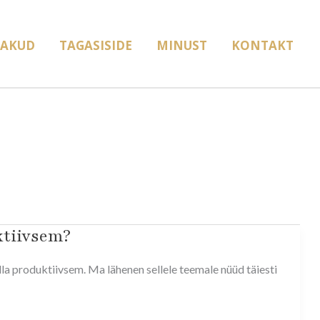
AKUD
TAGASISIDE
MINUST
KONTAKT
ktiivsem?
lla produktiivsem. Ma lähenen sellele teemale nüüd täiesti