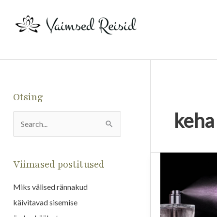
Skip
to
content
Otsing
keha
S
e
a
Viimased postitused
r
Miks välised rännakud
c
käivitavad sisemise
h