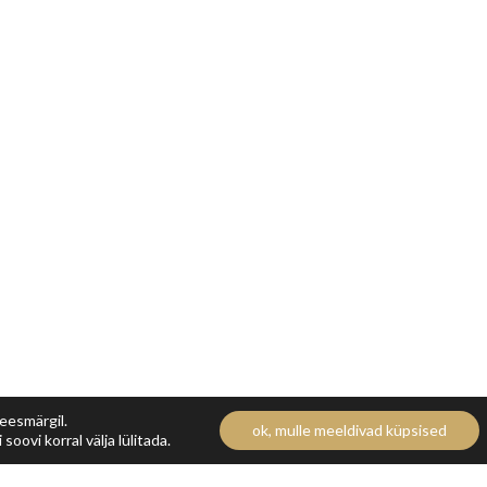
 eesmärgil.
ok, mulle meeldivad küpsised
soovi korral välja lülitada.