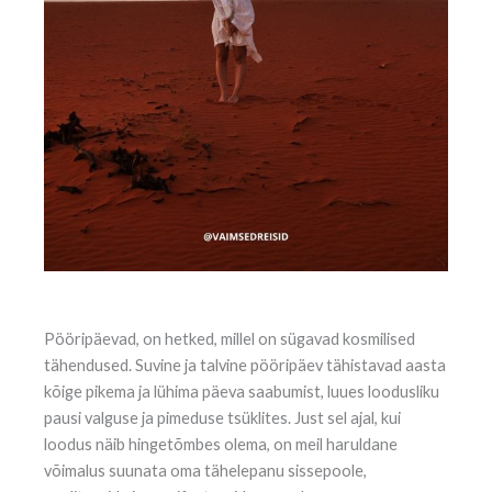
Pööripäevad, on hetked, millel on sügavad kosmilised
tähendused. Suvine ja talvine pööripäev tähistavad aasta
kõige pikema ja lühima päeva saabumist, luues loodusliku
pausi valguse ja pimeduse tsüklites. Just sel ajal, kui
loodus näib hingetõmbes olema, on meil haruldane
võimalus suunata oma tähelepanu sissepoole,