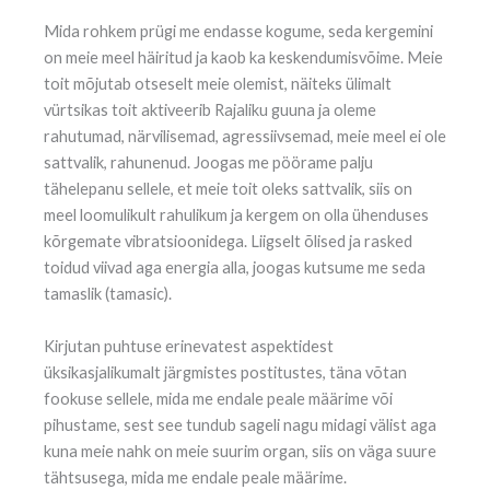
Mida rohkem prügi me endasse kogume, seda kergemini
on meie meel häiritud ja kaob ka keskendumisvõime. Meie
toit mõjutab otseselt meie olemist, näiteks ülimalt
vürtsikas toit aktiveerib Rajaliku guuna ja oleme
rahutumad, närvilisemad, agressiivsemad, meie meel ei ole
sattvalik, rahunenud. Joogas me pöörame palju
tähelepanu sellele, et meie toit oleks sattvalik, siis on
meel loomulikult rahulikum ja kergem on olla ühenduses
kõrgemate vibratsioonidega. Liigselt õlised ja rasked
toidud viivad aga energia alla, joogas kutsume me seda
tamaslik (tamasic).
Kirjutan puhtuse erinevatest aspektidest
üksikasjalikumalt järgmistes postitustes, täna võtan
fookuse sellele, mida me endale peale määrime või
pihustame, sest see tundub sageli nagu midagi välist aga
kuna meie nahk on meie suurim organ, siis on väga suure
tähtsusega, mida me endale peale määrime.