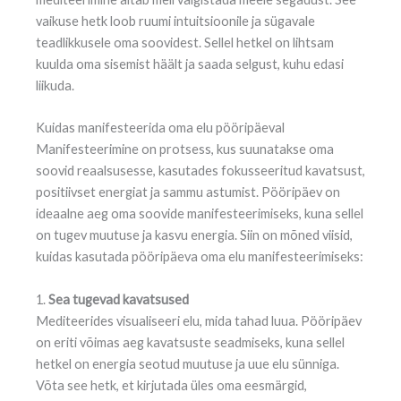
vaikuse hetk loob ruumi intuitsioonile ja sügavale
teadlikkusele oma soovidest. Sellel hetkel on lihtsam
kuulda oma sisemist häält ja saada selgust, kuhu edasi
liikuda.
Kuidas manifesteerida oma elu pööripäeval
Manifesteerimine on protsess, kus suunatakse oma
soovid reaalsusesse, kasutades fokusseeritud kavatsust,
positiivset energiat ja sammu astumist. Pööripäev on
ideaalne aeg oma soovide manifesteerimiseks, kuna sellel
on tugev muutuse ja kasvu energia. Siin on mõned viisid,
kuidas kasutada pööripäeva oma elu manifesteerimiseks:
1.
Sea tugevad kavatsused
Mediteerides visualiseeri elu, mida tahad luua. Pööripäev
on eriti võimas aeg kavatsuste seadmiseks, kuna sellel
hetkel on energia seotud muutuse ja uue elu sünniga.
Võta see hetk, et kirjutada üles oma eesmärgid,