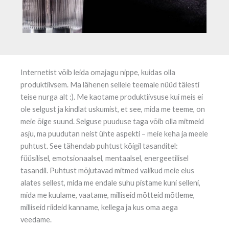
Internetist võib leida omajagu nippe, kuidas olla
produktiivsem. Ma lähenen sellele teemale nüüd täiesti
teise nurga alt :). Me kaotame produktiivsuse kui meis ei
ole selgust ja kindlat uskumist, et see, mida me teeme, on
meie õige suund. Selguse puuduse taga võib olla mitmeid
asju, ma puudutan neist ühte aspekti – meie keha ja meele
puhtust. See tähendab puhtust kõigil tasanditel:
füüsilisel, emotsionaalsel, mentaalsel, energeetilisel
tasandil. Puhtust mõjutavad mitmed valikud meie elus
alates sellest, mida me endale suhu pistame kuni selleni,
mida me kuulame, vaatame, milliseid mõtteid mõtleme,
milliseid riideid kanname, kellega ja kus oma aega
veedame.