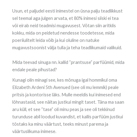
Usun, et paljudel eesti inimestel on üsna palju teadlikkust
sel teemal aga julgen arvata, et 80% inimesi siiski ei tea
või eirab neid teadmisi mugavusest. Võtan siin aritklis
kokku, mida on peidetud nendesse toodetesse, mida
poeriiulitelt leida võib ja kui oluline on natuke
mugavustsoonist välja tulla ja teha teadlikumaid valikuid.
Mida teevad sinuga nn. kallid “prantsuse” parfüümid, mida
endale peale pihustad?
Kunagi olin minagi see, kes mõnuga igal hommikul oma
Elizabeth Ardeni 5th Avenued (see oli mu lemmik) peale
pritsis ja kontorisse läks. Mulle meeldis kui inimesed end
lõhnastasid, see näitas justkui mingit taset. Täna ma saan
aru küll, et see “tase” oli minu peas ja see oli tekkinud
turunduse abil loodud kuvandist, et kallis parfüüm justkui
tõstaks ka minu väärtust, teeks minust parema ja
väärtuslikuma inimese.