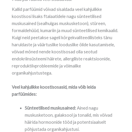
Kallid parfüümid võivad sisaldada veel kahjulikke
koostisosi lisaks ftalaatidele nagu sünteetilised
muskusained (sealhulgas muskusketoon), stüreen,
formaldehüüd, kumariin ja muud sünteetilised kemikaalid.
Kuigi neid peetakse sageli kõrgekvaliteedilisteks tänu
haruldaste ja väärtuslike looduslike õlide kasutamisele,
võivad mõned nende koostisosad olla seotud
endokriinsüsteemi häirete, allergiliste reaktsioonide,
reproduktiivprobleemide ja võimalike
organikahjustustega.
Veel kahjulikke koostisosasid, mida võib leida
parfüümides:
Sünteetilised muskusained:
Ained nagu
muskusketoon, galaksool ja tonalid, mis võivad
häirida hormoonide tööd ja potentsiaalselt
põhjustada organikahjustusi.