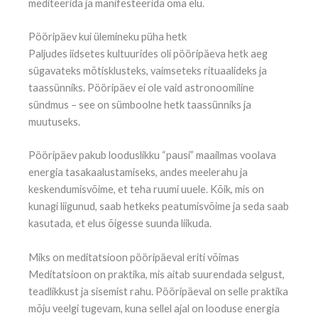
mediteerida ja manifesteerida oma elu.
Pööripäev kui ülemineku püha hetk
Paljudes iidsetes kultuurides oli pööripäeva hetk aeg
sügavateks mõtisklusteks, vaimseteks rituaalideks ja
taassünniks. Pööripäev ei ole vaid astronoomiline
sündmus – see on sümboolne hetk taassünniks ja
muutuseks.
Pööripäev pakub looduslikku “pausi” maailmas voolava
energia tasakaalustamiseks, andes meelerahu ja
keskendumisvõime, et teha ruumi uuele. Kõik, mis on
kunagi liigunud, saab hetkeks peatumisvõime ja seda saab
kasutada, et elus õigesse suunda liikuda.
Miks on meditatsioon pööripäeval eriti võimas
Meditatsioon on praktika, mis aitab suurendada selgust,
teadlikkust ja sisemist rahu. Pööripäeval on selle praktika
mõju veelgi tugevam, kuna sellel ajal on looduse energia