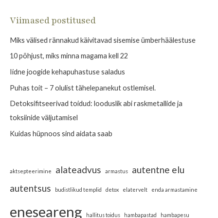
a
Viimased postitused
r
Miks välised rännakud käivitavad sisemise ümberhäälestuse
c
h
10 põhjust, miks minna magama kell 22
f
Iidne joogide kehapuhastuse saladus
o
Puhas toit – 7 olulist tähelepanekut ostlemisel.
r
Detoksifitseerivad toidud: looduslik abi raskmetallide ja
:
toksiinide väljutamisel
Kuidas hüpnoos sind aidata saab
alateadvus
autentne elu
aktsepteerimine
armastus
autentsus
budistlikud templid
detox
elatervelt
enda armastamine
eneseareng
hallitus toidus
hambapastad
hambapesu