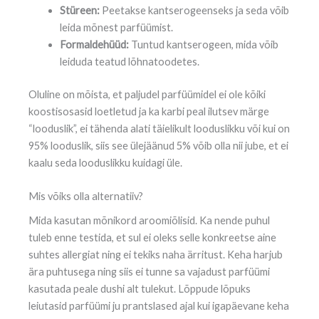
Stüreen:
Peetakse kantserogeenseks ja seda võib
leida mõnest parfüümist.
Formaldehüüd:
Tuntud kantserogeen, mida võib
leiduda teatud lõhnatoodetes.
Oluline on mõista, et paljudel parfüümidel ei ole kõiki
koostisosasid loetletud ja ka karbi peal ilutsev märge
“looduslik”, ei tähenda alati täielikult looduslikku või kui on
95% looduslik, siis see ülejäänud 5% võib olla nii jube, et ei
kaalu seda looduslikku kuidagi üle.
Mis võiks olla alternatiiv?
Mida kasutan mõnikord aroomiõlisid. Ka nende puhul
tuleb enne testida, et sul ei oleks selle konkreetse aine
suhtes allergiat ning ei tekiks naha ärritust. Keha harjub
ära puhtusega ning siis ei tunne sa vajadust parfüümi
kasutada peale dushi alt tulekut. Lõppude lõpuks
leiutasid parfüümi ju prantslased ajal kui igapäevane keha