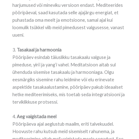
harjumused või mineviku versioon endast. Mediteerides
pööripäeval, saad kasutada selle ajajärgu energiat, et
puhastada oma meelt ja emotsioone, samal ajal kui
loomulik tsükkel viib meid pimedusest valgusesse, vanast
uueni.
3.
Tasakaal ja harmoonia
Pööripäev esindab täiuslikku tasakaalu valguse ja
pimeduse, yin’i ja yang’i vahel. Meditatsioon aitab sul
ühenduda sisemise tasakaalu ja harmooniaga. Olgu
eesmärgiks sisemine rahu leidmine või elu erinevate
aspektide tasakaalustamine, pööripäev pakub ideaalset
hetke mediteerimiseks, mis toetab seda integratsiooni ja
terviklikkuse protsessi.
4.
Aeg vaigistada meel
Pööripäeva ajal aeglustub maailm, eriti talvekuudel.
Hoovuste rahu kutsub meid sisemiselt rahunema, ja
mediteerimine aitab meil vaigistada meele segadust. See