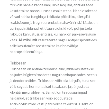
mis võib nahale kanda kahjulikke mõjusid, eriti kui seda
kasutatakse nanosuuruses osakestena. Need osakesed
võivad nahka tungida ja tekitada põletikku, allergilisi
reaktsioone ja isegi suurendada nahavähi riski. Lisaks on
uuringud näidanud, et titaan dioksiid võib põhjustada
rakkude kahjustusi, eriti siis, kui nahk on päikesevalguse
käes.
Alumiiniumit
kasutatakse sageli antiperspirantides,
selle kasutamist seostatakse ka rinnavähi ja
neeruprobleemidega.
Triklosaan
Triklosaan on antibakteriaalne aine, mida kasutatakse
paljudes hügieenitoodetes nagu hambapastades, seebis
ja deodorantides. Triklosaan võib olla kahjulik, kuna see
võib segada hormonaalset tasakaalu ja põhjustada
kilpnäärme probleeme. Samuti on teadusuuringud
näidanud, et triklosaan võib soodustada
antibiootikumide vastupanuvõime tekkimist. Lisaks on