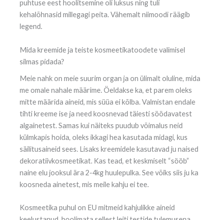
puhtuse eest hoolitsemine oli luksus ning tuli
kehalõhnasid millegagi peita. Vähemalt niimoodi räägib
legend.
Mida kreemide ja teiste kosmeetikatoodete valimisel
silmas pidada?
Meie nahk on meie suurim organ ja on ülimalt oluline, mida
me omale nahale määrime. Öeldakse ka, et parem oleks
mitte määrida aineid, mis süüa ei kõlba. Valmistan endale
tihti kreeme ise ja need koosnevad täiesti söödavatest
algainetest. Samas kui näiteks puudub võimalus neid
külmkapis hoida, oleks ikkagi hea kasutada midagi, kus
säilitusaineid sees. Lisaks kreemidele kasutavad ju naised
dekoratiivkosmeetikat. Kas tead, et keskmiselt “sööb”
naine elu jooksul ära 2-4kg huulepulka. See võiks siis ju ka
koosneda ainetest, mis meile kahju ei tee.
Kosmeetika puhul on EU mitmeid kahjulikke aineid
keelustanud, hoolimata sellest leiti testide tulemusena