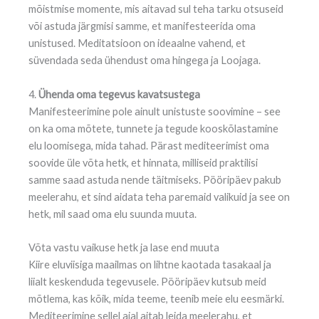
mõistmise momente, mis aitavad sul teha tarku otsuseid
või astuda järgmisi samme, et manifesteerida oma
unistused. Meditatsioon on ideaalne vahend, et
süvendada seda ühendust oma hingega ja Loojaga.
4.
Ühenda oma tegevus kavatsustega
Manifesteerimine pole ainult unistuste soovimine – see
on ka oma mõtete, tunnete ja tegude kooskõlastamine
elu loomisega, mida tahad. Pärast mediteerimist oma
soovide üle võta hetk, et hinnata, milliseid praktilisi
samme saad astuda nende täitmiseks. Pööripäev pakub
meelerahu, et sind aidata teha paremaid valikuid ja see on
hetk, mil saad oma elu suunda muuta.
Võta vastu vaikuse hetk ja lase end muuta
Kiire eluviisiga maailmas on lihtne kaotada tasakaal ja
liialt keskenduda tegevusele. Pööripäev kutsub meid
mõtlema, kas kõik, mida teeme, teenib meie elu eesmärki.
Mediteerimine sellel ajal aitab leida meelerahu, et