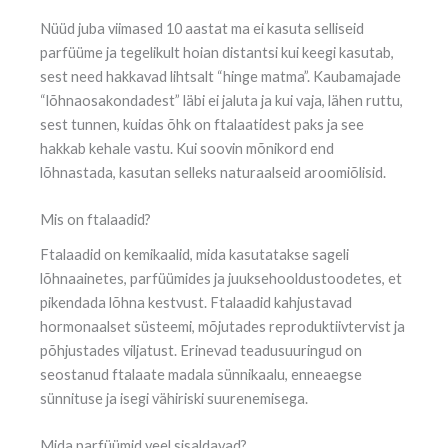
Nüüd juba viimased 10 aastat ma ei kasuta selliseid
parfüüme ja tegelikult hoian distantsi kui keegi kasutab,
sest need hakkavad lihtsalt “hinge matma”. Kaubamajade
“lõhnaosakondadest” läbi ei jaluta ja kui vaja, lähen ruttu,
sest tunnen, kuidas õhk on ftalaatidest paks ja see
hakkab kehale vastu. Kui soovin mõnikord end
lõhnastada, kasutan selleks naturaalseid aroomiõlisid.
Mis on ftalaadid?
Ftalaadid on kemikaalid, mida kasutatakse sageli
lõhnaainetes, parfüümides ja juuksehooldustoodetes, et
pikendada lõhna kestvust. Ftalaadid kahjustavad
hormonaalset süsteemi, mõjutades reproduktiivtervist ja
põhjustades viljatust. Erinevad teadusuuringud on
seostanud ftalaate madala sünnikaalu, enneaegse
sünnituse ja isegi vähiriski suurenemisega.
Mida parfüümid veel sisaldavad?