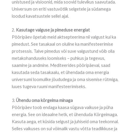
unistused ja visioonid, mida soovid tulevikus saavutada.
Universum on eriti vastuvõtlik selgetele ja südamega
loodud kavatsustele sellel ajal.
2.
Kasutage valguse ja pimeduse energiat
Pööripäev õpetab meid aktsepteerima nii valgust kui ka
pimedust. See tasakaal on oluline ka manifesteerimise
protsessis. Talve pimedus või suve valgustund võib olla
metakohanduseks loomiseks – puhkus ja tegevus,
saamine ja andmine. Mediteerides pööripäeval, saad
kasutada seda tasakaalu, et ühendada oma energia
universumi loomulike jõududega ja oma sisemise rütmiga,
luues tugeva ruumi manifesteerimiseks.
3.
Ühendu oma kõrgeima minaga
Pööripäev toob endaga kaasa sügava vaikuse ja püha
energia. See on ideaalne hetk, et ühenduda Kõrgeimaga.
Kasuta aega, et küsida selgust ja juhiseid oma teekonnal.
Selles vaikuses on sul võimalik vastu võtta teadlikkuse ja