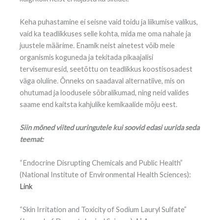
Keha puhastamine ei seisne vaid toidu ja liikumise valikus,
vaid ka teadlikkuses selle kohta, mida me oma nahale ja
juustele määrime. Enamik neist ainetest võib meie
organismis koguneda ja tekitada pikaajalisi
tervisemuresid, seetõttu on teadlikkus koostisosadest
väga oluline. Õnneks on saadaval alternatiive, mis on
ohutumad ja loodusele sõbralikumad, ning neid valides
saame end kaitsta kahjulike kemikaalide mõju eest.
Siin mõned viited uuringutele kui soovid edasi uurida seda
teemat:
“Endocrine Disrupting Chemicals and Public Health”
(National Institute of Environmental Health Sciences):
Link
“Skin Irritation and Toxicity of Sodium Lauryl Sulfate”