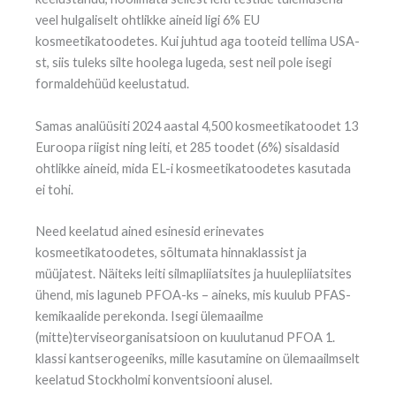
veel hulgaliselt ohtlikke aineid ligi 6% EU
kosmeetikatoodetes. Kui juhtud aga tooteid tellima USA-
st, siis tuleks silte hoolega lugeda, sest neil pole isegi
formaldehüüd keelustatud.
Samas analüüsiti 2024 aastal 4,500 kosmeetikatoodet 13
Euroopa riigist ning leiti, et 285 toodet (6%) sisaldasid
ohtlikke aineid, mida EL-i kosmeetikatoodetes kasutada
ei tohi.
Need keelatud ained esinesid erinevates
kosmeetikatoodetes, sõltumata hinnaklassist ja
müüjatest. Näiteks leiti silmapliiatsites ja huulepliiatsites
ühend, mis laguneb PFOA-ks – aineks, mis kuulub PFAS-
kemikaalide perekonda. Isegi ülemaailme
(mitte)terviseorganisatsioon on kuulutanud PFOA 1.
klassi kantserogeeniks, mille kasutamine on ülemaailmselt
keelatud Stockholmi konventsiooni alusel.