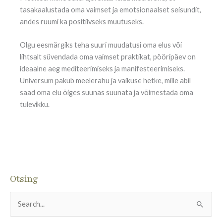
tasakaalustada oma vaimset ja emotsionaalset seisundit,
andes ruumi ka positiivseks muutuseks.
Olgu eesmärgiks teha suuri muudatusi oma elus või
lihtsalt süvendada oma vaimset praktikat, pööripäev on
ideaalne aeg mediteerimiseks ja manifesteerimiseks.
Universum pakub meelerahu ja vaikuse hetke, mille abil
saad oma elu õiges suunas suunata ja võimestada oma
tulevikku.
Otsing
S
e