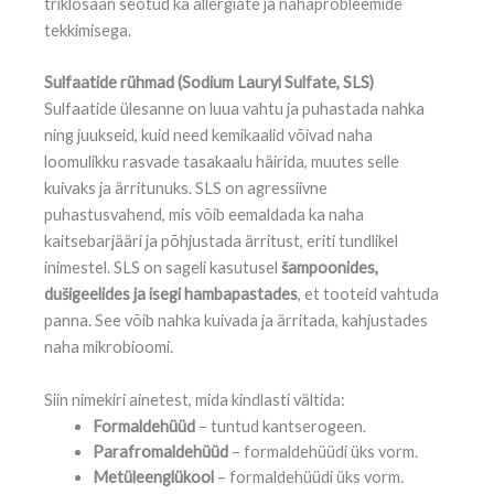
triklosaan seotud ka allergiate ja nahaprobleemide
tekkimisega.
Sulfaatide rühmad (Sodium Lauryl Sulfate, SLS)
Sulfaatide ülesanne on luua vahtu ja puhastada nahka
ning juukseid, kuid need kemikaalid võivad naha
loomulikku rasvade tasakaalu häirida, muutes selle
kuivaks ja ärritunuks. SLS on agressiivne
puhastusvahend, mis võib eemaldada ka naha
kaitsebarjääri ja põhjustada ärritust, eriti tundlikel
inimestel. SLS on sageli kasutusel
šampoonides,
dušigeelides ja isegi hambapastades
, et tooteid vahtuda
panna. See võib nahka kuivada ja ärritada, kahjustades
naha mikrobioomi.
Siin nimekiri ainetest, mida kindlasti vältida:
Formaldehüüd
– tuntud kantserogeen.
Parafromaldehüüd
– formaldehüüdi üks vorm.
Metüleenglükool
– formaldehüüdi üks vorm.