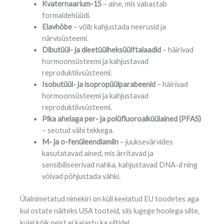
Kvaternaarium-15
– aine, mis vabastab
formaldehüüdi.
Elavhõbe
– võib kahjustada neerusid ja
närvisüsteemi.
Dibutüül- ja dieetüülheksüülftalaadid
– häirivad
hormoonsüsteemi ja kahjustavad
reproduktiivsüsteemi.
Isobutüül- ja isopropüülparabeenid
– häirivad
hormoonsüsteemi ja kahjustavad
reproduktiivsüsteemi.
Pika ahelaga per- ja polüfluoroalküülained (PFAS)
– seotud vähi tekkega.
M- ja o-fenüleendiamiin
– juuksevärvides
kasutatavad ained, mis ärritavad ja
sensibiliseerivad nahka, kahjustavad DNA-d ning
võivad põhjustada vähki.
Ülalnimetatud nimekiri on küll keelatud EU toodetes aga
kui ostate näiteks USA tooteid, siis lugege hoolega silte,
kuigi kõik neist ei kajastu ka siltidel.