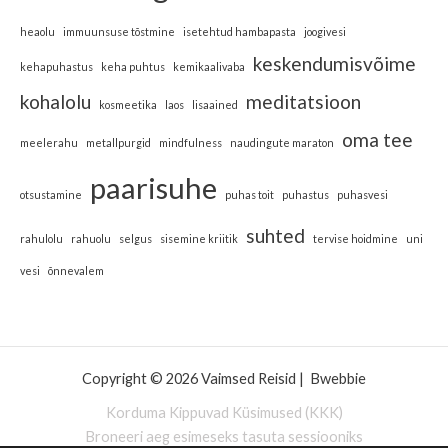
heaolu
immuunsuse tõstmine
isetehtud hambapasta
joogivesi
keskendumisvõime
kehapuhastus
keha puhtus
kemikaalivaba
kohalolu
meditatsioon
kosmeetika
laos
lisaained
oma tee
meelerahu
metallpurgid
mindfulness
naudingute maraton
paarisuhe
otsustamine
puhas toit
puhastus
puhasvesi
suhted
rahulolu
rahuolu
selgus
sisemine kriitik
tervise hoidmine
uni
vesi
õnnevalem
Copyright © 2026 Vaimsed Reisid |
Bwebbie
Korduma Kippuvad Küsimused (KKK)
Broneeri aeg esimeseks tasuta sessiooniks