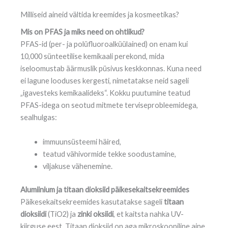
Milliseid aineid vältida kreemides ja kosmeetikas?
Mis on PFAS ja miks need on ohtlikud?
PFAS-id (per- ja polüfluoroalküülained) on enam kui
10,000 sünteetilise kemikaali perekond, mida
iseloomustab äärmuslik püsivus keskkonnas. Kuna need
ei lagune looduses kergesti, nimetatakse neid sageli
„igavesteks kemikaalideks“. Kokku puutumine teatud
PFAS-idega on seotud mitmete terviseprobleemidega,
sealhulgas:
immuunsüsteemi häired,
teatud vähivormide tekke soodustamine,
viljakuse vähenemine.
Alumiinium ja titaan dioksiid päikesekaitsekreemides
Päikesekaitsekreemides kasutatakse sageli
titaan
dioksiidi
(TiO2) ja
zinki oksiidi
, et kaitsta nahka UV-
kiirguse eest. Titaan dioksiid on aga mikroskoopiline aine,