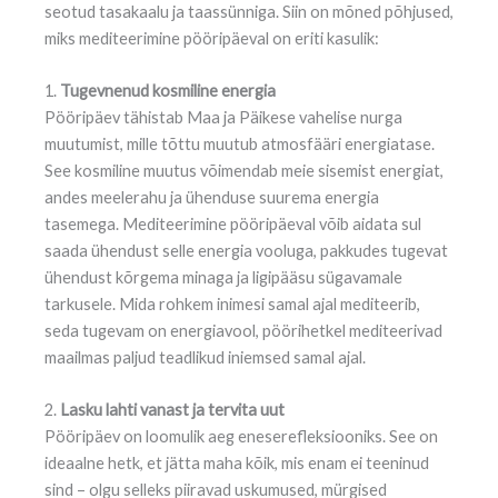
seotud tasakaalu ja taassünniga. Siin on mõned põhjused,
miks mediteerimine pööripäeval on eriti kasulik:
1.
Tugevnenud kosmiline energia
Pööripäev tähistab Maa ja Päikese vahelise nurga
muutumist, mille tõttu muutub atmosfääri energiatase.
See kosmiline muutus võimendab meie sisemist energiat,
andes meelerahu ja ühenduse suurema energia
tasemega. Mediteerimine pööripäeval võib aidata sul
saada ühendust selle energia vooluga, pakkudes tugevat
ühendust kõrgema minaga ja ligipääsu sügavamale
tarkusele. Mida rohkem inimesi samal ajal mediteerib,
seda tugevam on energiavool, pöörihetkel mediteerivad
maailmas paljud teadlikud iniemsed samal ajal.
2.
Lasku lahti vanast ja tervita uut
Pööripäev on loomulik aeg eneserefleksiooniks. See on
ideaalne hetk, et jätta maha kõik, mis enam ei teeninud
sind – olgu selleks piiravad uskumused, mürgised