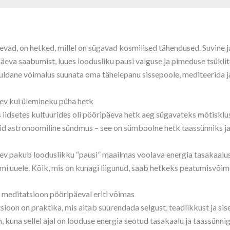
vad, on hetked, millel on sügavad kosmilised tähendused. Suvine j
äeva saabumist, luues loodusliku pausi valguse ja pimeduse tsüklite
uldane võimalus suunata oma tähelepanu sissepoole, mediteerida j
ev kui ülemineku püha hetk
 iidsetes kultuurides oli pööripäeva hetk aeg sügavateks mõtisklu
aid astronoomiline sündmus – see on sümboolne hetk taassünniks j
ev pakub looduslikku “pausi” maailmas voolava energia tasakaalu
mi uuele. Kõik, mis on kunagi liigunud, saab hetkeks peatumisvõime
 meditatsioon pööripäeval eriti võimas
ioon on praktika, mis aitab suurendada selgust, teadlikkust ja sis
 kuna sellel ajal on looduse energia seotud tasakaalu ja taassünn