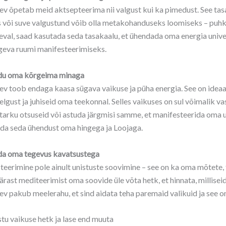
v õpetab meid aktsepteerima nii valgust kui ka pimedust. See tasa
 või suve valgustund võib olla metakohanduseks loomiseks – puhku
eval, saad kasutada seda tasakaalu, et ühendada oma energia univ
ugeva ruumi manifesteerimiseks.
u oma kõrgeima minaga
v toob endaga kaasa sügava vaikuse ja püha energia. See on ideaa
elgust ja juhiseid oma teekonnal. Selles vaikuses on sul võimalik 
 tarku otsuseid või astuda järgmisi samme, et manifesteerida oma 
da seda ühendust oma hingega ja Loojaga.
a oma tegevus kavatsustega
eerimine pole ainult unistuste soovimine – see on ka oma mõtete,
ärast mediteerimist oma soovide üle võta hetk, et hinnata, millise
v pakub meelerahu, et sind aidata teha paremaid valikuid ja see o
tu vaikuse hetk ja lase end muuta