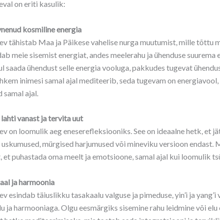
val on eriti kasulik:
nenud kosmiline energia
v tähistab Maa ja Päikese vahelise nurga muutumist, mille tõttu 
ab meie sisemist energiat, andes meelerahu ja ühenduse suurema 
ul saada ühendust selle energia vooluga, pakkudes tugevat ühendu
hkem inimesi samal ajal mediteerib, seda tugevam on energiavool,
 samal ajal.
lahti vanast ja tervita uut
v on loomulik aeg eneserefleksiooniks. See on ideaalne hetk, et jät
 uskumused, mürgised harjumused või mineviku versioon endast. Me
, et puhastada oma meelt ja emotsioone, samal ajal kui loomulik ts
aal ja harmoonia
v esindab täiuslikku tasakaalu valguse ja pimeduse, yin’i ja yang’i
u ja harmooniaga. Olgu eesmärgiks sisemine rahu leidmine või el