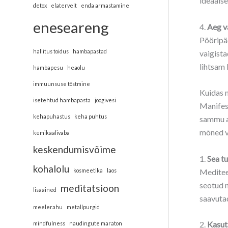
ideaalse
detox
elatervelt
enda armastamine
eneseareng
4.
Aeg v
Pööripäe
hallitus toidus
hambapastad
vaigista
lihtsam 
hambapesu
heaolu
immuunsuse tõstmine
Kuidas 
isetehtud hambapasta
joogivesi
Manifest
kehapuhastus
keha puhtus
sammu as
mõned v
kemikaalivaba
keskendumisvõime
1.
Sea t
kohalolu
Mediteer
kosmeetika
laos
seotud m
meditatsioon
lisaained
saavutad
meelerahu
metallpurgid
2.
Kasut
mindfulness
naudingute maraton