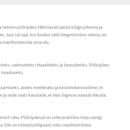
a talvine pööripäev tähistavad aasta kõige pikema ja
s. Just sel ajal, kui loodus näib hingetõmbes olema, on
a manifesteerida oma elu.
steks, vaimseteks rituaalideks ja taassünniks. Pööripäev
a muutuseks.
stamiseks, andes meelerahu ja keskendumisvõime, et
 ja seda saab kasutada, et elus õigesse suunda liikuda.
emist rahu. Pööripäeval on selle praktika mõju veelgi
iga. Siin on mõned põhjused, miks mediteerimine