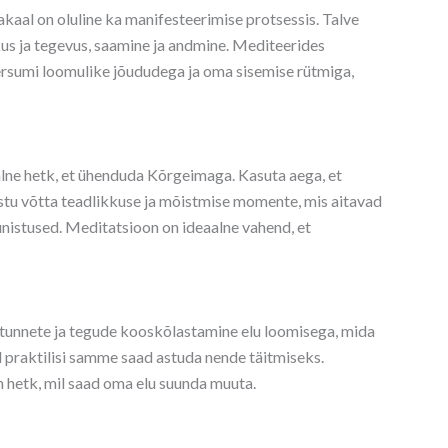
kaal on oluline ka manifesteerimise protsessis. Talve
s ja tegevus, saamine ja andmine. Mediteerides
ersumi loomulike jõududega ja oma sisemise rütmiga,
lne hetk, et ühenduda Kõrgeimaga. Kasuta aega, et
vastu võtta teadlikkuse ja mõistmise momente, mis aitavad
unistused. Meditatsioon on ideaalne vahend, et
 tunnete ja tegude kooskõlastamine elu loomisega, mida
id praktilisi samme saad astuda nende täitmiseks.
n hetk, mil saad oma elu suunda muuta.