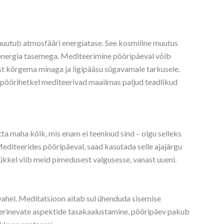
muutub atmosfääri energiatase. See kosmiline muutus
energia tasemega. Mediteerimine pööripäeval võib
st kõrgema minaga ja ligipääsu sügavamale tarkusele.
 pöörihetkel mediteerivad maailmas paljud teadlikud
ta maha kõik, mis enam ei teeninud sind – olgu selleks
diteerides pööripäeval, saad kasutada selle ajajärgu
ükkel viib meid pimedusest valgusesse, vanast uueni.
 vahel. Meditatsioon aitab sul ühenduda sisemise
u erinevate aspektide tasakaalustamine, pööripäev pakub