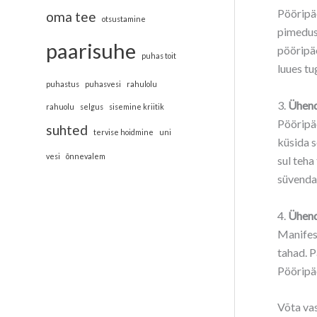
Pööripäe
oma tee
otsustamine
pimedus
paarisuhe
pööripä
puhas toit
luues t
puhastus
puhasvesi
rahulolu
3.
Ühend
rahuolu
selgus
sisemine kriitik
Pööripäe
suhted
tervise hoidmine
uni
küsida s
vesi
õnnevalem
sul teha
süvenda
4.
Ühend
Manifest
tahad. P
Pööripäe
Võta vas