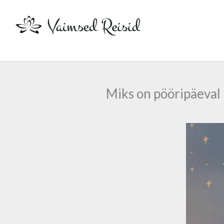
Skip
to
content
Miks on pööripäeval 