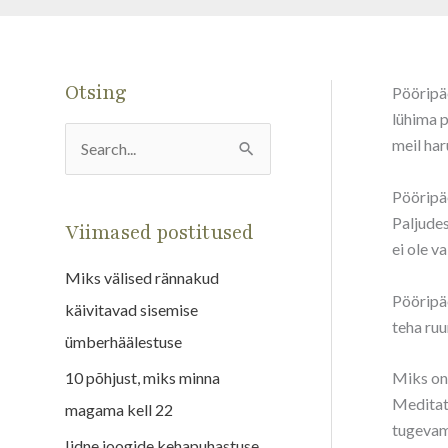
Otsing
Pööripäe
lühima p
meil har
S
e
Pööripä
a
Paljudes
Viimased postitused
ei ole v
r
Miks välised rännakud
c
Pööripä
käivitavad sisemise
h
teha ruu
ümberhäälestuse
f
o
10 põhjust, miks minna
Miks on
Meditats
r
magama kell 22
tugevam,
:
Iidne joogide kehapuhastuse