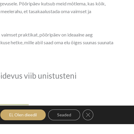
tegevusele. Pööripäev kutsub meid mõtlema, kas kõik,
a meelerahu, et tasakaalustada oma vaimset ja
 vaimset praktikat, pööripäev on ideaalne aeg
use hetke, mille abil saad oma elu õiges suunas suunata
pidevus viib unistusteni
Close GDPR Cookie Ban
Ei, Olen dieedil
Seaded