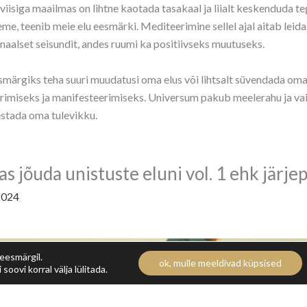
uviisiga maailmas on lihtne kaotada tasakaal ja liialt keskenduda 
me, teenib meie elu eesmärki. Mediteerimine sellel ajal aitab leid
aalset seisundit, andes ruumi ka positiivseks muutuseks.
märgiks teha suuri muudatusi oma elus või lihtsalt süvendada oma
imiseks ja manifesteerimiseks. Universum pakub meelerahu ja vaik
estada oma tulevikku.
s jõuda unistuste eluni vol. 1 ehk järje
2024
 eesmärgil.
ok, mulle meeldivad küpsised
soovi korral välja lülitada.