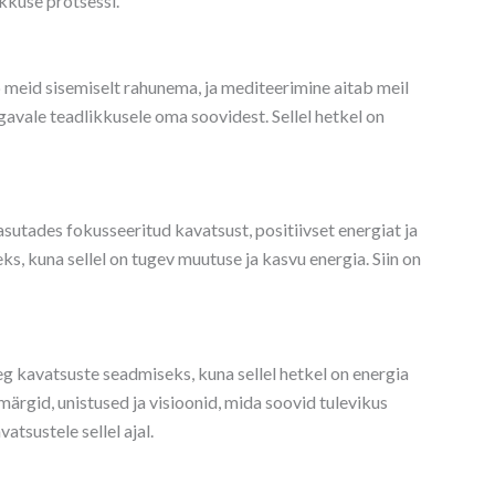
ikkuse protsessi.
 meid sisemiselt rahunema, ja mediteerimine aitab meil
gavale teadlikkusele oma soovidest. Sellel hetkel on
utades fokusseeritud kavatsust, positiivset energiat ja
, kuna sellel on tugev muutuse ja kasvu energia. Siin on
aeg kavatsuste seadmiseks, kuna sellel hetkel on energia
märgid, unistused ja visioonid, mida soovid tulevikus
tsustele sellel ajal.