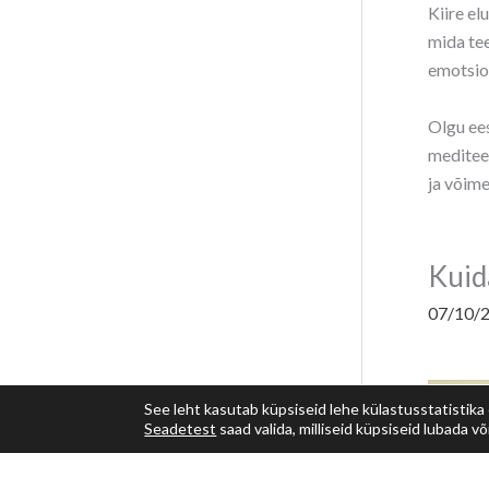
Kiire el
mida tee
emotsion
Olgu ees
mediteer
ja võim
Kuida
07/10/
See leht kasutab küpsiseid lehe külastusstatistika
Seadetest
saad valida, milliseid küpsiseid lubada või 