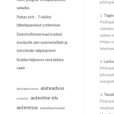
pööripäe
saladus
1.
Tugev
Puhas toit – 7 olulist
Pööripäe
tähelepanekut ostlemisel.
võimend
Detoksifitseerivad toidud:
aidata s
Mida ro
looduslik abi raskmetallide ja
iniemsed
toksiinide väljutamisel
Kuidas hüpnoos sind aidata
2.
Lasku 
saab
Pööripäe
piiravad
energiat
alateadvus
aktsepteerimine
3.
Tasak
autentne elu
armastus
Pööripäe
autentsus
tasakaal
budistlikud templid