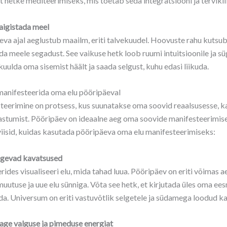
t hetke mediteerimiseks, mis toetab seda integratsiooni ja tervikl
aigistada meel
va ajal aeglustub maailm, eriti talvekuudel. Hoovuste rahu kutsub
da meele segadust. See vaikuse hetk loob ruumi intuitsioonile ja sü
kuulda oma sisemist häält ja saada selgust, kuhu edasi liikuda.
manifesteerida oma elu pööripäeval
eerimine on protsess, kus suunatakse oma soovid reaalsusesse, kas
tumist. Pööripäev on ideaalne aeg oma soovide manifesteerimiseks
iisid, kuidas kasutada pööripäeva oma elu manifesteerimiseks:
ugevad kavatsused
ides visualiseeri elu, mida tahad luua. Pööripäev on eriti võimas 
uutuse ja uue elu sünniga. Võta see hetk, et kirjutada üles oma ees
a. Universum on eriti vastuvõtlik selgetele ja südamega loodud kava
age valguse ja pimeduse energiat