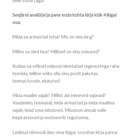
selle soovi taga?
Seejärel analüüsi ja pane enda kohta kirja kõik 4 ikigai
osa:
Mida sa armastad teha? Mis on sinu kirg?
Milles sa oled hea? Millised on sinu oskused?
Kuidas sa võiksid eelpool nimetatud tegevustega raha
teenida, milline võiks olla sinu poolt pakutav
teenus/toode, elukutse?
Mida maailm vajab? Millist abi inimesed vajavad?
Vaadeldes teemasid, mida armastad ja mida maailma
vajab, leiad oma missiooni. Missioon annab sulle
inspiratsiooni ja motiveerib tegutsema.
Leidnud niimoodi üles oma Ikigai, soovitan kirja panna