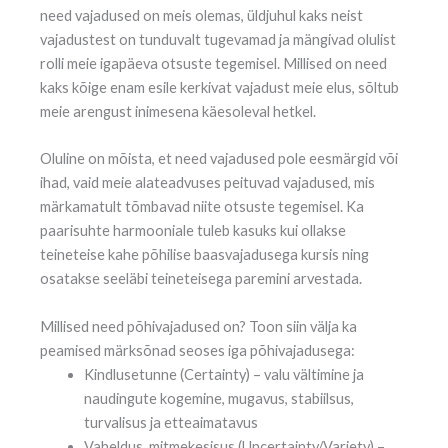
need vajadused on meis olemas, üldjuhul kaks neist
vajadustest on tunduvalt tugevamad ja mängivad olulist
rolli meie igapäeva otsuste tegemisel. Millised on need
kaks kõige enam esile kerkivat vajadust meie elus, sõltub
meie arengust inimesena käesoleval hetkel.
Oluline on mõista, et need vajadused pole eesmärgid või
ihad, vaid meie alateadvuses peituvad vajadused, mis
märkamatult tõmbavad niite otsuste tegemisel. Ka
paarisuhte harmooniale tuleb kasuks kui ollakse
teineteise kahe põhilise baasvajadusega kursis ning
osatakse seeläbi teineteisega paremini arvestada.
Millised need põhivajadused on? Toon siin välja ka
peamised märksõnad seoses iga põhivajadusega:
Kindlusetunne (Certainty) – valu vältimine ja
naudingute kogemine, mugavus, stabiilsus,
turvalisus ja etteaimatavus
Vaheldus, mitmekesisus (Uncertainty/Variety) –