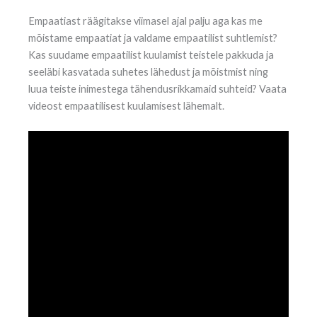
Empaatiast räägitakse viimasel ajal palju aga kas me
mõistame empaatiat ja valdame empaatilist suhtlemist?
Kas suudame empaatilist kuulamist teistele pakkuda ja
seeläbi kasvatada suhetes lähedust ja mõistmist ning
luua teiste inimestega tähendusrikkamaid suhteid? Vaata
videost empaatilisest kuulamisest lähemalt.