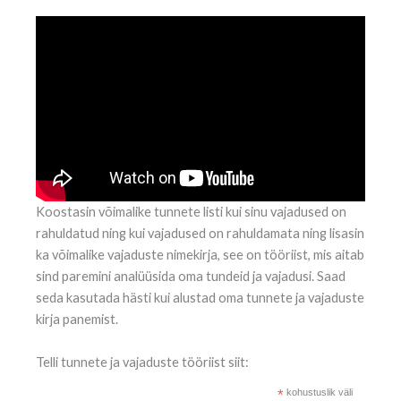
Koostasin võimalike tunnete listi kui sinu vajadused on
rahuldatud ning kui vajadused on rahuldamata ning lisasin
ka võimalike vajaduste nimekirja, see on tööriist, mis aitab
sind paremini analüüsida oma tundeid ja vajadusi. Saad
seda kasutada hästi kui alustad oma tunnete ja vajaduste
kirja panemist.
Telli tunnete ja vajaduste tööriist siit:
*
kohustuslik väli