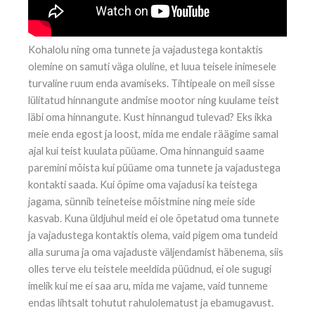
Kohalolu ning oma tunnete ja vajadustega kontaktis
olemine on samuti väga oluline, et luua teisele inimesele
turvaline ruum enda avamiseks. Tihtipeale on meil sisse
lülitatud hinnangute andmise mootor ning kuulame teist
läbi oma hinnangute. Kust hinnangud tulevad? Eks ikka
meie enda egost ja loost, mida me endale räägime samal
ajal kui teist kuulata püüame. Oma hinnanguid saame
paremini mõista kui püüame oma tunnete ja vajadustega
kontakti saada. Kui õpime oma vajadusi ka teistega
jagama, sünnib teineteise mõistmine ning meie side
kasvab. Kuna üldjuhul meid ei ole õpetatud oma tunnete
ja vajadustega kontaktis olema, vaid pigem oma tundeid
alla suruma ja oma vajaduste väljendamist häbenema, siis
olles terve elu teistele meeldida püüdnud, ei ole sugugi
imelik kui me ei saa aru, mida me vajame, vaid tunneme
endas lihtsalt tohutut rahulolematust ja ebamugavust.