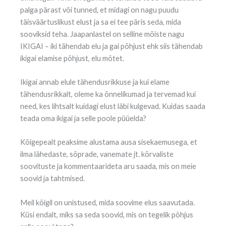
palga pärast või tunned, et midagi on nagu puudu
täisväärtuslikust elust ja sa ei tee päris seda, mida
sooviksid teha. Jaapanlastel on selline mõiste nagu
IKIGAI – iki tähendab elu ja gai põhjust ehk siis tähendab
ikigai elamise põhjust, elu mõtet.
Ikigai annab elule tähendusrikkuse ja kui elame
tähendusrikkalt, oleme ka õnnelikumad ja tervemad kui
need, kes lihtsalt kuidagi elust läbi kulgevad. Kuidas saada
teada oma ikigai ja selle poole püüelda?
Kõigepealt peaksime alustama ausa sisekaemusega, et
ilma lähedaste, sõprade, vanemate jt. kõrvaliste
soovituste ja kommentaarideta aru saada, mis on meie
soovid ja tahtmised.
Meil kõigil on unistused, mida soovime elus saavutada.
Küsi endalt, miks sa seda soovid, mis on tegelik põhjus