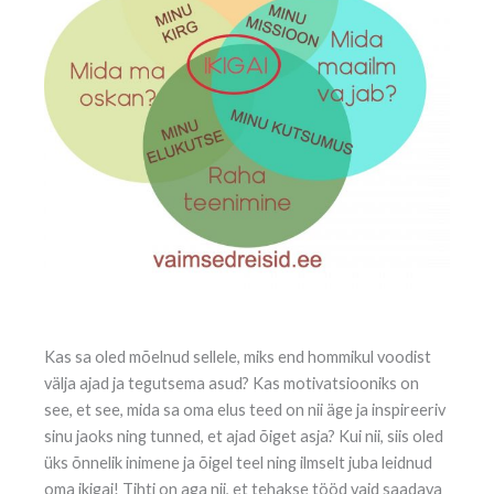
Kas sa oled mõelnud sellele, miks end hommikul voodist
välja ajad ja tegutsema asud? Kas motivatsiooniks on
see, et see, mida sa oma elus teed on nii äge ja inspireeriv
sinu jaoks ning tunned, et ajad õiget asja? Kui nii, siis oled
üks õnnelik inimene ja õigel teel ning ilmselt juba leidnud
oma ikigai! Tihti on aga nii, et tehakse tööd vaid saadava