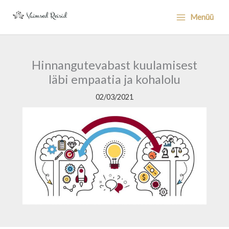
Skip
Menüü
to
content
Hinnangutevabast kuulamisest
läbi empaatia ja kohalolu
02/03/2021