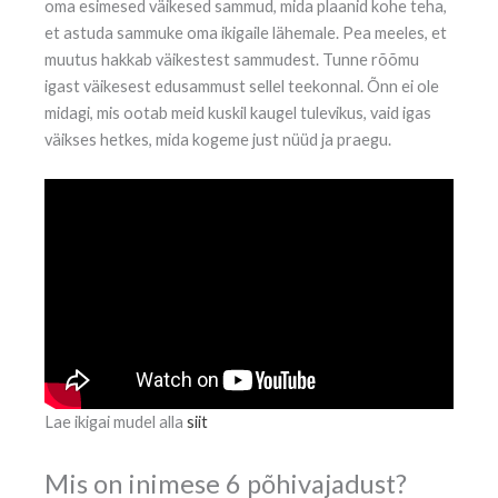
oma esimesed väikesed sammud, mida plaanid kohe teha,
et astuda sammuke oma ikigaile lähemale. Pea meeles, et
muutus hakkab väikestest sammudest. Tunne rõõmu
igast väikesest edusammust sellel teekonnal. Õnn ei ole
midagi, mis ootab meid kuskil kaugel tulevikus, vaid igas
väikses hetkes, mida kogeme just nüüd ja praegu.
Lae ikigai mudel alla
siit
Mis on inimese 6 põhivajadust?