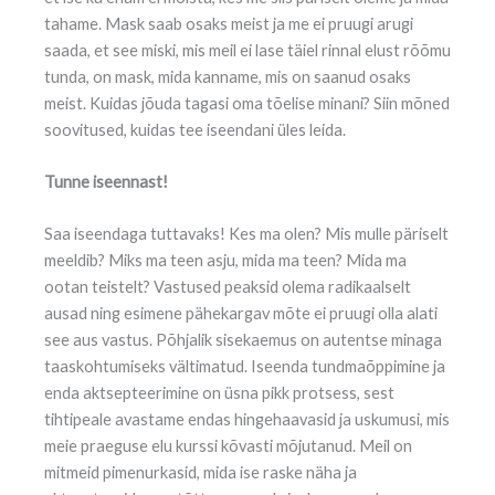
tahame. Mask saab osaks meist ja me ei pruugi arugi
saada, et see miski, mis meil ei lase täiel rinnal elust rõõmu
tunda, on mask, mida kanname, mis on saanud osaks
meist. Kuidas jõuda tagasi oma tõelise minani? Siin mõned
soovitused, kuidas tee iseendani üles leida.
Tunne iseennast!
Saa iseendaga tuttavaks! Kes ma olen? Mis mulle päriselt
meeldib? Miks ma teen asju, mida ma teen? Mida ma
ootan teistelt? Vastused peaksid olema radikaalselt
ausad ning esimene pähekargav mõte ei pruugi olla alati
see aus vastus. Põhjalik sisekaemus on autentse minaga
taaskohtumiseks vältimatud. Iseenda tundmaõppimine ja
enda aktsepteerimine on üsna pikk protsess, sest
tihtipeale avastame endas hingehaavasid ja uskumusi, mis
meie praeguse elu kurssi kõvasti mõjutanud. Meil on
mitmeid pimenurkasid, mida ise raske näha ja