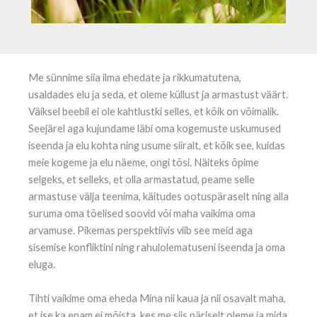
Me sünnime siia ilma ehedate ja rikkumatutena,
usaldades elu ja seda, et oleme küllust ja armastust väärt.
Väiksel beebil ei ole kahtlustki selles, et kõik on võimalik.
Seejärel aga kujundame läbi oma kogemuste uskumused
iseenda ja elu kohta ning usume siiralt, et kõik see, kuidas
meie kogeme ja elu näeme, ongi tõsi. Näiteks õpime
selgeks, et selleks, et olla armastatud, peame selle
armastuse välja teenima, käitudes ootuspäraselt ning alla
suruma oma tõelised soovid või maha vaikima oma
arvamuse. Pikemas perspektiivis viib see meid aga
sisemise konfliktini ning rahulolematuseni iseenda ja oma
eluga.
Tihti vaikime oma eheda Mina nii kaua ja nii osavalt maha,
et ise ka enam ei mõista, kes me siis päriselt oleme ja mida