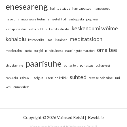
eneseareng
hallitus toidus
hambapastad
hambapesu
heaolu
immuunsuse tõstmine
isetehtud hambapasta
joogivesi
keskendumisvõime
kehapuhastus
keha puhtus
kemikaalivaba
kohalolu
meditatsioon
kosmeetika
laos
lisaained
oma tee
meelerahu
metallpurgid
mindfulness
naudingute maraton
paarisuhe
otsustamine
puhas toit
puhastus
puhasvesi
suhted
rahulolu
rahuolu
selgus
sisemine kriitik
tervise hoidmine
uni
vesi
õnnevalem
Copyright © 2026 Vaimsed Reisid |
Bwebbie