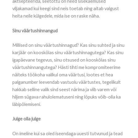
aktsepteerida, seetõttu on need sisekaemused
viljakamad kui keegi sind neis toetab ning aitab valgust
heita neile külgedele, mida ise on raske näha.
Sinu väärtushinnangud
Millised on sinu väärtushinnagud? Kas sinu suhted ja sinu
karjäär on kooskõlas sinu väärtushinnagutega? Kas sinu
igapäevane tegevus, sinu otsused on kooskõlas sinu
väärtushinnangutega? Hästi tihti me kompromiteerime
näiteks töökoha valikul oma väärtusi, lootes et hea
palganumber leevendab vastuolu väärtustes, tegelikult
hakkab selline valik sind seest närima ja viib varem või
hiljem sügava rahulolematuseni ning lõpuks võib-olla ka
läbipõlemiseni.
Julge olla julge
On imeline kui sa oled iseendaga uuesti tutvunud ja tead