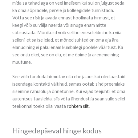
mida sa tahad aga on veel imelisem kui sul on julgust seda
ka oma sõpradele, perele ja kolleegidele tunnistada.
Võtta see risk ja avada ennast hoolimata hirmust, et
keegi võib su välja naerda või sinuga enam mitte
sõbrustada. Mõnikord võib selline eneseleidmine ka viia
selleni, et sa ise leiad, et mõned suhted on oma aja ära
elanud ning ei paku enam kumbalegi poolele väärtust. Ka
see on ju okei, see on elu, et me õpime ja areneme ning
muutume.
See võib tunduda hirmutav olla ehe ja aus kui oled aastaid
iseendaga kontakti vältinud, samas ootab sind preemiaks
sisemine rahulolu ja õnnetunne. Kui vajad teejuhti, et oma
autentsus taasleida, siis võta ühendust ja saan sulle sellel
teekonnal toeks olla, vaata
rohkem siit.
Hingedepäeval hinge kodus