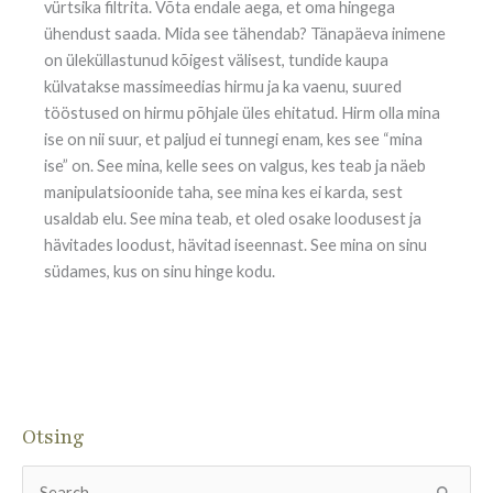
vürtsika filtrita. Võta endale aega, et oma hingega
ühendust saada. Mida see tähendab? Tänapäeva inimene
on üleküllastunud kõigest välisest, tundide kaupa
külvatakse massimeedias hirmu ja ka vaenu, suured
tööstused on hirmu põhjale üles ehitatud. Hirm olla mina
ise on nii suur, et paljud ei tunnegi enam, kes see “mina
ise” on. See mina, kelle sees on valgus, kes teab ja näeb
manipulatsioonide taha, see mina kes ei karda, sest
usaldab elu. See mina teab, et oled osake loodusest ja
hävitades loodust, hävitad iseennast. See mina on sinu
südames, kus on sinu hinge kodu.
Otsing