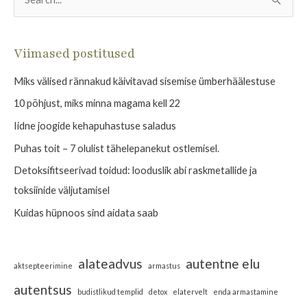
S
e
a
Viimased postitused
r
Miks välised rännakud käivitavad sisemise ümberhäälestuse
c
h
10 põhjust, miks minna magama kell 22
f
Iidne joogide kehapuhastuse saladus
o
Puhas toit – 7 olulist tähelepanekut ostlemisel.
r
Detoksifitseerivad toidud: looduslik abi raskmetallide ja
:
toksiinide väljutamisel
Kuidas hüpnoos sind aidata saab
alateadvus
autentne elu
aktsepteerimine
armastus
autentsus
budistlikud templid
detox
elatervelt
enda armastamine