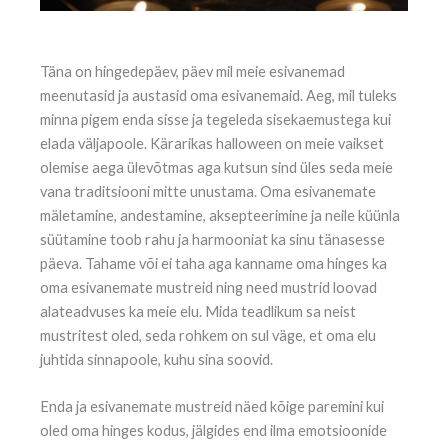
Täna on hingedepäev, päev mil meie esivanemad
meenutasid ja austasid oma esivanemaid. Aeg, mil tuleks
minna pigem enda sisse ja tegeleda sisekaemustega kui
elada väljapoole. Kärarikas halloween on meie vaikset
olemise aega ülevõtmas aga kutsun sind üles seda meie
vana traditsiooni mitte unustama. Oma esivanemate
mäletamine, andestamine, aksepteerimine ja neile küünla
süütamine toob rahu ja harmooniat ka sinu tänasesse
päeva. Tahame või ei taha aga kanname oma hinges ka
oma esivanemate mustreid ning need mustrid loovad
alateadvuses ka meie elu. Mida teadlikum sa neist
mustritest oled, seda rohkem on sul väge, et oma elu
juhtida sinnapoole, kuhu sina soovid.
Enda ja esivanemate mustreid näed kõige paremini kui
oled oma hinges kodus, jälgides end ilma emotsioonide